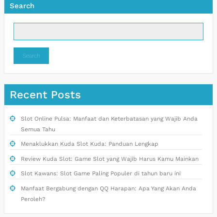
Search
Search
Recent Posts
Slot Online Pulsa: Manfaat dan Keterbatasan yang Wajib Anda
Semua Tahu
Menaklukkan Kuda Slot Kuda: Panduan Lengkap
Review Kuda Slot: Game Slot yang Wajib Harus Kamu Mainkan
Slot Kawans: Slot Game Paling Populer di tahun baru ini
Manfaat Bergabung dengan QQ Harapan: Apa Yang Akan Anda
Peroleh?