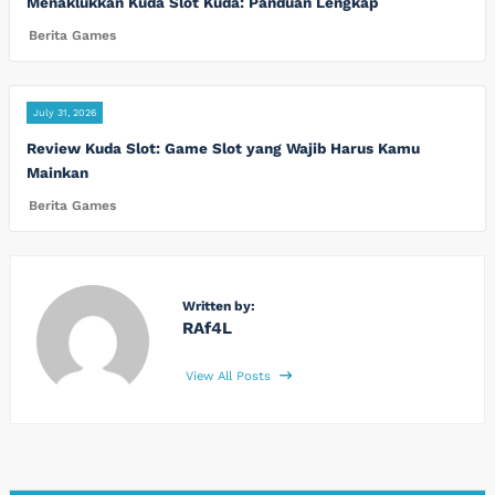
Menaklukkan Kuda Slot Kuda: Panduan Lengkap
Berita Games
July 31, 2026
Review Kuda Slot: Game Slot yang Wajib Harus Kamu
Mainkan
Berita Games
Written by:
RAf4L
View All Posts