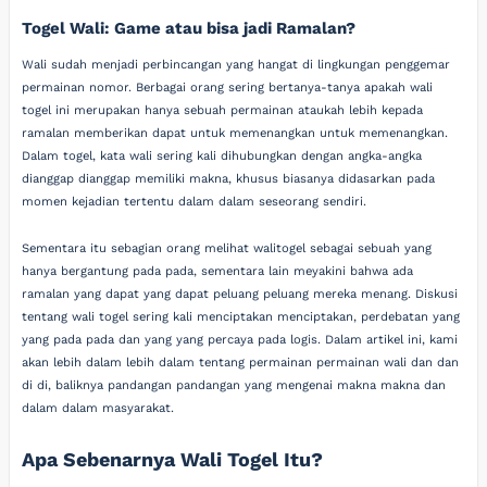
Togel Wali: Game atau bisa jadi Ramalan?
Wali sudah menjadi perbincangan yang hangat di lingkungan penggemar
permainan nomor. Berbagai orang sering bertanya-tanya apakah wali
togel ini merupakan hanya sebuah permainan ataukah lebih kepada
ramalan memberikan dapat untuk memenangkan untuk memenangkan.
Dalam togel, kata wali sering kali dihubungkan dengan angka-angka
dianggap dianggap memiliki makna, khusus biasanya didasarkan pada
momen kejadian tertentu dalam dalam seseorang sendiri.
Sementara itu sebagian orang melihat walitogel sebagai sebuah yang
hanya bergantung pada pada, sementara lain meyakini bahwa ada
ramalan yang dapat yang dapat peluang peluang mereka menang. Diskusi
tentang wali togel sering kali menciptakan menciptakan, perdebatan yang
yang pada pada dan yang yang percaya pada logis. Dalam artikel ini, kami
akan lebih dalam lebih dalam tentang permainan permainan wali dan dan
di di, baliknya pandangan pandangan yang mengenai makna makna dan
dalam dalam masyarakat.
Apa Sebenarnya Wali Togel Itu?