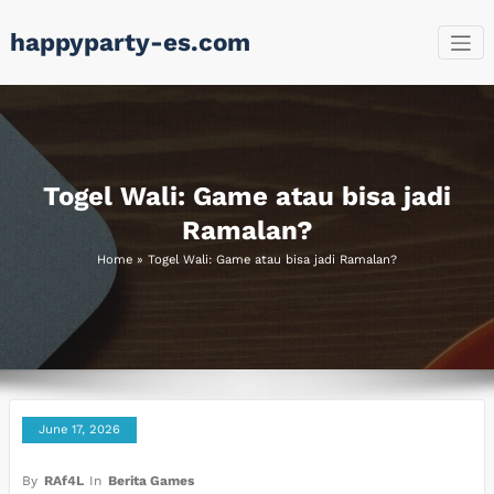
Skip
happyparty-es.com
to
content
Togel Wali: Game atau bisa jadi
Ramalan?
Home
»
Togel Wali: Game atau bisa jadi Ramalan?
June 17, 2026
By
RAf4L
In
Berita Games