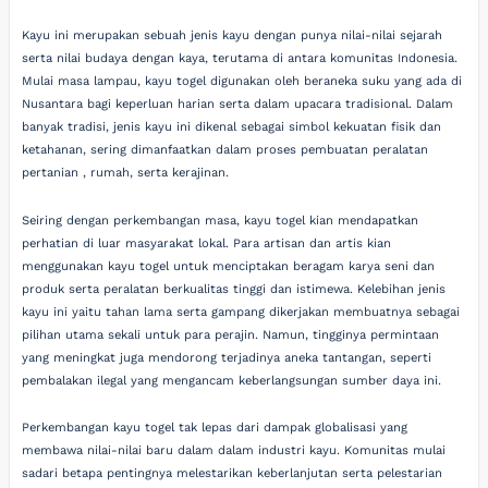
Kayu ini merupakan sebuah jenis kayu dengan punya nilai-nilai sejarah
serta nilai budaya dengan kaya, terutama di antara komunitas Indonesia.
Mulai masa lampau, kayu togel digunakan oleh beraneka suku yang ada di
Nusantara bagi keperluan harian serta dalam upacara tradisional. Dalam
banyak tradisi, jenis kayu ini dikenal sebagai simbol kekuatan fisik dan
ketahanan, sering dimanfaatkan dalam proses pembuatan peralatan
pertanian , rumah, serta kerajinan.
Seiring dengan perkembangan masa, kayu togel kian mendapatkan
perhatian di luar masyarakat lokal. Para artisan dan artis kian
menggunakan kayu togel untuk menciptakan beragam karya seni dan
produk serta peralatan berkualitas tinggi dan istimewa. Kelebihan jenis
kayu ini yaitu tahan lama serta gampang dikerjakan membuatnya sebagai
pilihan utama sekali untuk para perajin. Namun, tingginya permintaan
yang meningkat juga mendorong terjadinya aneka tantangan, seperti
pembalakan ilegal yang mengancam keberlangsungan sumber daya ini.
Perkembangan kayu togel tak lepas dari dampak globalisasi yang
membawa nilai-nilai baru dalam dalam industri kayu. Komunitas mulai
sadari betapa pentingnya melestarikan keberlanjutan serta pelestarian