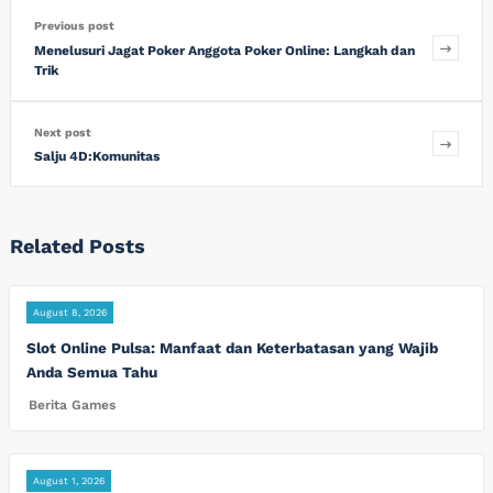
Previous post
Menelusuri Jagat Poker Anggota Poker Online: Langkah dan
Trik
Next post
Salju 4D:Komunitas
Related Posts
August 8, 2026
Slot Online Pulsa: Manfaat dan Keterbatasan yang Wajib
Anda Semua Tahu
Berita Games
August 1, 2026