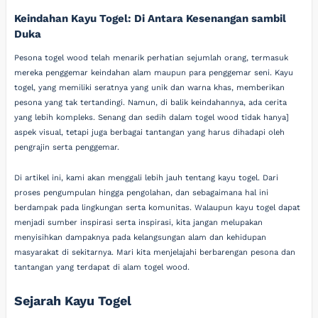
Keindahan Kayu Togel: Di Antara Kesenangan sambil
Duka
Pesona togel wood telah menarik perhatian sejumlah orang, termasuk
mereka penggemar keindahan alam maupun para penggemar seni. Kayu
togel, yang memiliki seratnya yang unik dan warna khas, memberikan
pesona yang tak tertandingi. Namun, di balik keindahannya, ada cerita
yang lebih kompleks. Senang dan sedih dalam togel wood tidak hanya]
aspek visual, tetapi juga berbagai tantangan yang harus dihadapi oleh
pengrajin serta penggemar.
Di artikel ini, kami akan menggali lebih jauh tentang kayu togel. Dari
proses pengumpulan hingga pengolahan, dan sebagaimana hal ini
berdampak pada lingkungan serta komunitas. Walaupun kayu togel dapat
menjadi sumber inspirasi serta inspirasi, kita jangan melupakan
menyisihkan dampaknya pada kelangsungan alam dan kehidupan
masyarakat di sekitarnya. Mari kita menjelajahi berbarengan pesona dan
tantangan yang terdapat di alam togel wood.
Sejarah Kayu Togel