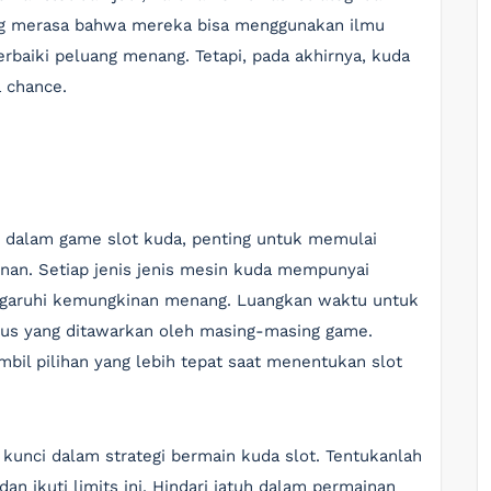
g merasa bahwa mereka bisa menggunakan ilmu
baiki peluang menang. Tetapi, pada akhirnya, kuda
 chance.
n dalam game slot kuda, penting untuk memulai
an. Setiap jenis jenis mesin kuda mempunyai
engaruhi kemungkinan menang. Luangkan waktu untuk
us yang ditawarkan oleh masing-masing game.
bil pilihan yang lebih tepat saat menentukan slot
kunci dalam strategi bermain kuda slot. Tentukanlah
n ikuti limits ini. Hindari jatuh dalam permainan