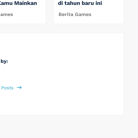
Kamu Mainkan
di tahun baru ini
Games
Berita Games
 by:
l Posts