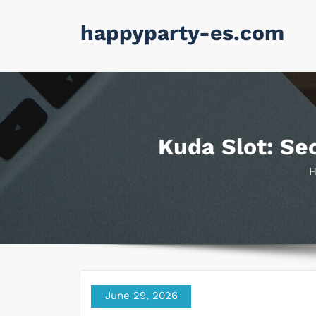
Skip
happyparty-es.com
to
content
Kuda Slot: S
June 29, 2026