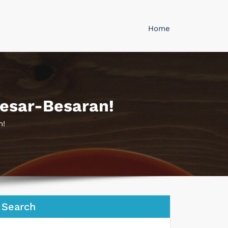
Home
esar-Besaran!
n!
Search