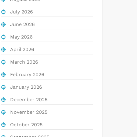
July 2026
June 2026
May 2026
April 2026
March 2026
February 2026
January 2026
December 2025
November 2025
October 2025