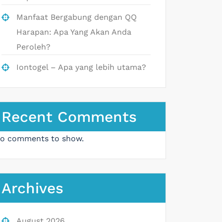
Manfaat Bergabung dengan QQ
Harapan: Apa Yang Akan Anda
Peroleh?
Iontogel – Apa yang lebih utama?
Recent Comments
o comments to show.
Archives
August 2026