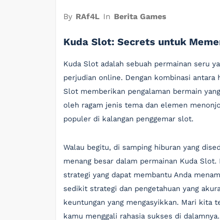
By
RAf4L
In
Berita Games
Kuda Slot: Secrets untuk Mem
Kuda Slot adalah sebuah permainan seru y
perjudian online. Dengan kombinasi antara
Slot memberikan pengalaman bermain yang t
oleh ragam jenis tema dan elemen menonjo
populer di kalangan penggemar slot.
Walau begitu, di samping hiburan yang dise
menang besar dalam permainan Kuda Slot. D
strategi yang dapat membantu Anda menam
sedikit strategi dan pengetahuan yang aku
keuntungan yang mengasyikkan. Mari kita te
kamu menggali rahasia sukses di dalamnya.