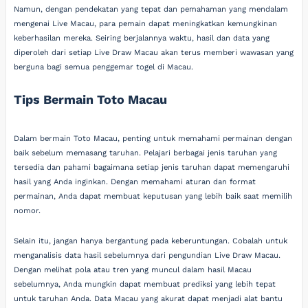
Namun, dengan pendekatan yang tepat dan pemahaman yang mendalam
mengenai Live Macau, para pemain dapat meningkatkan kemungkinan
keberhasilan mereka. Seiring berjalannya waktu, hasil dan data yang
diperoleh dari setiap Live Draw Macau akan terus memberi wawasan yang
berguna bagi semua penggemar togel di Macau.
Tips Bermain Toto Macau
Dalam bermain Toto Macau, penting untuk memahami permainan dengan
baik sebelum memasang taruhan. Pelajari berbagai jenis taruhan yang
tersedia dan pahami bagaimana setiap jenis taruhan dapat memengaruhi
hasil yang Anda inginkan. Dengan memahami aturan dan format
permainan, Anda dapat membuat keputusan yang lebih baik saat memilih
nomor.
Selain itu, jangan hanya bergantung pada keberuntungan. Cobalah untuk
menganalisis data hasil sebelumnya dari pengundian Live Draw Macau.
Dengan melihat pola atau tren yang muncul dalam hasil Macau
sebelumnya, Anda mungkin dapat membuat prediksi yang lebih tepat
untuk taruhan Anda. Data Macau yang akurat dapat menjadi alat bantu