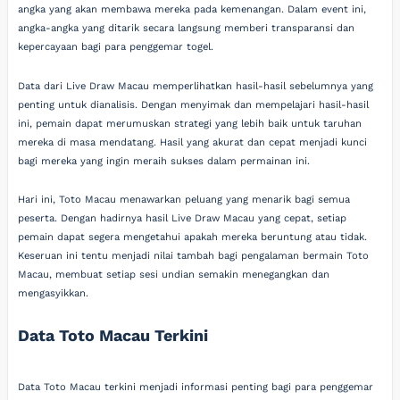
angka yang akan membawa mereka pada kemenangan. Dalam event ini,
angka-angka yang ditarik secara langsung memberi transparansi dan
kepercayaan bagi para penggemar togel.
Data dari Live Draw Macau memperlihatkan hasil-hasil sebelumnya yang
penting untuk dianalisis. Dengan menyimak dan mempelajari hasil-hasil
ini, pemain dapat merumuskan strategi yang lebih baik untuk taruhan
mereka di masa mendatang. Hasil yang akurat dan cepat menjadi kunci
bagi mereka yang ingin meraih sukses dalam permainan ini.
Hari ini, Toto Macau menawarkan peluang yang menarik bagi semua
peserta. Dengan hadirnya hasil Live Draw Macau yang cepat, setiap
pemain dapat segera mengetahui apakah mereka beruntung atau tidak.
Keseruan ini tentu menjadi nilai tambah bagi pengalaman bermain Toto
Macau, membuat setiap sesi undian semakin menegangkan dan
mengasyikkan.
Data Toto Macau Terkini
Data Toto Macau terkini menjadi informasi penting bagi para penggemar