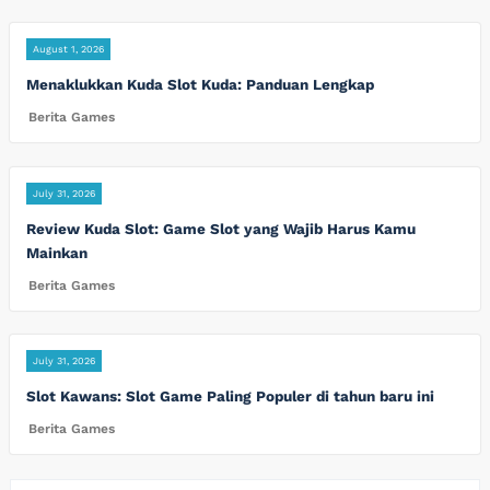
August 1, 2026
Menaklukkan Kuda Slot Kuda: Panduan Lengkap
Berita Games
July 31, 2026
Review Kuda Slot: Game Slot yang Wajib Harus Kamu
Mainkan
Berita Games
July 31, 2026
Slot Kawans: Slot Game Paling Populer di tahun baru ini
Berita Games