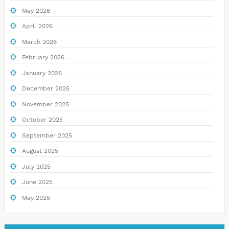
May 2026
April 2026
March 2026
February 2026
January 2026
December 2025
November 2025
October 2025
September 2025
August 2025
July 2025
June 2025
May 2025