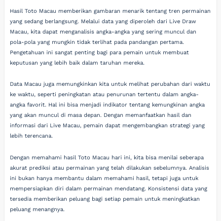
Hasil Toto Macau memberikan gambaran menarik tentang tren permainan
yang sedang berlangsung. Melalui data yang diperoleh dari Live Draw
Macau, kita dapat menganalisis angka-angka yang sering muncul dan
pola-pola yang mungkin tidak terlihat pada pandangan pertama.
Pengetahuan ini sangat penting bagi para pemain untuk membuat
keputusan yang lebih baik dalam taruhan mereka.
Data Macau juga memungkinkan kita untuk melihat perubahan dari waktu
ke waktu, seperti peningkatan atau penurunan tertentu dalam angka-
angka favorit. Hal ini bisa menjadi indikator tentang kemungkinan angka
yang akan muncul di masa depan. Dengan memanfaatkan hasil dan
informasi dari Live Macau, pemain dapat mengembangkan strategi yang
lebih terencana.
Dengan memahami hasil Toto Macau hari ini, kita bisa menilai seberapa
akurat prediksi atau permainan yang telah dilakukan sebelumnya. Analisis
ini bukan hanya membantu dalam memahami hasil, tetapi juga untuk
mempersiapkan diri dalam permainan mendatang. Konsistensi data yang
tersedia memberikan peluang bagi setiap pemain untuk meningkatkan
peluang menangnya.