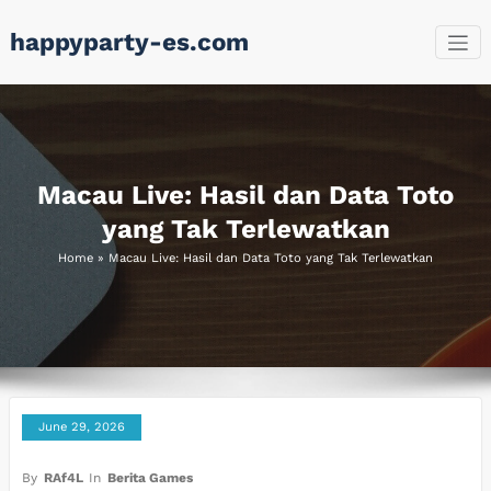
Skip
happyparty-es.com
to
content
Macau Live: Hasil dan Data Toto
yang Tak Terlewatkan
Home
»
Macau Live: Hasil dan Data Toto yang Tak Terlewatkan
June 29, 2026
By
RAf4L
In
Berita Games