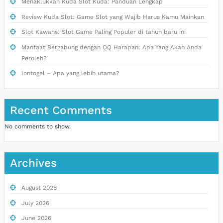
Menaklukkan Kuda Slot Kuda: Panduan Lengkap
Review Kuda Slot: Game Slot yang Wajib Harus Kamu Mainkan
Slot Kawans: Slot Game Paling Populer di tahun baru ini
Manfaat Bergabung dengan QQ Harapan: Apa Yang Akan Anda
Peroleh?
Iontogel – Apa yang lebih utama?
Recent Comments
No comments to show.
Archives
August 2026
July 2026
June 2026