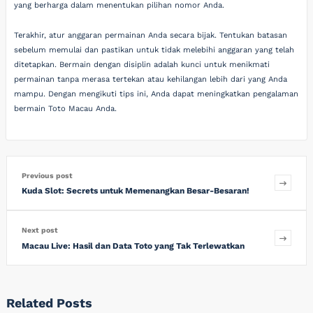
yang berharga dalam menentukan pilihan nomor Anda.
Terakhir, atur anggaran permainan Anda secara bijak. Tentukan batasan
sebelum memulai dan pastikan untuk tidak melebihi anggaran yang telah
ditetapkan. Bermain dengan disiplin adalah kunci untuk menikmati
permainan tanpa merasa tertekan atau kehilangan lebih dari yang Anda
mampu. Dengan mengikuti tips ini, Anda dapat meningkatkan pengalaman
bermain Toto Macau Anda.
Previous post
Kuda Slot: Secrets untuk Memenangkan Besar-Besaran!
Next post
Macau Live: Hasil dan Data Toto yang Tak Terlewatkan
Related Posts