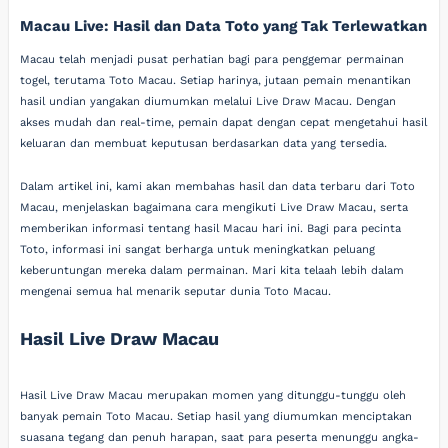
Macau Live: Hasil dan Data Toto yang Tak Terlewatkan
Macau telah menjadi pusat perhatian bagi para penggemar permainan
togel, terutama Toto Macau. Setiap harinya, jutaan pemain menantikan
hasil undian yangakan diumumkan melalui Live Draw Macau. Dengan
akses mudah dan real-time, pemain dapat dengan cepat mengetahui hasil
keluaran dan membuat keputusan berdasarkan data yang tersedia.
Dalam artikel ini, kami akan membahas hasil dan data terbaru dari Toto
Macau, menjelaskan bagaimana cara mengikuti Live Draw Macau, serta
memberikan informasi tentang hasil Macau hari ini. Bagi para pecinta
Toto, informasi ini sangat berharga untuk meningkatkan peluang
keberuntungan mereka dalam permainan. Mari kita telaah lebih dalam
mengenai semua hal menarik seputar dunia Toto Macau.
Hasil Live Draw Macau
Hasil Live Draw Macau merupakan momen yang ditunggu-tunggu oleh
banyak pemain Toto Macau. Setiap hasil yang diumumkan menciptakan
suasana tegang dan penuh harapan, saat para peserta menunggu angka-