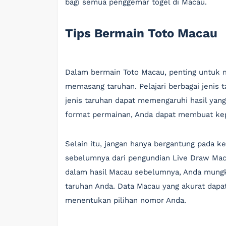
bagi semua penggemar togel di Macau.
Tips Bermain Toto Macau
Dalam bermain Toto Macau, penting untuk
memasang taruhan. Pelajari berbagai jenis 
jenis taruhan dapat memengaruhi hasil ya
format permainan, Anda dapat membuat kep
Selain itu, jangan hanya bergantung pada k
sebelumnya dari pengundian Live Draw Mac
dalam hasil Macau sebelumnya, Anda mungk
taruhan Anda. Data Macau yang akurat dapa
menentukan pilihan nomor Anda.