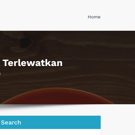
Home
k Terlewatkan
n
Search