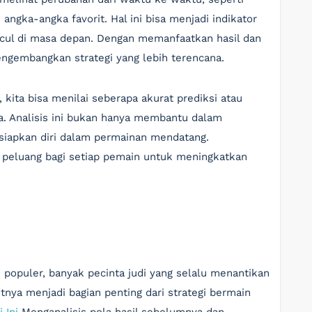
ngka-angka favorit. Hal ini bisa menjadi indikator
cul di masa depan. Dengan memanfaatkan hasil dan
engembangkan strategi yang lebih terencana.
kita bisa menilai seberapa akurat prediksi atau
. Analisis ini bukan hanya membantu dalam
siapkan diri dalam permainan mendatang.
 peluang bagi setiap pemain untuk meningkatkan
populer, banyak pecinta judi yang selalu menantikan
jutnya menjadi bagian penting dari strategi bermain