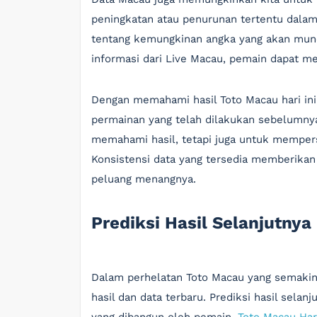
peningkatan atau penurunan tertentu dalam a
tentang kemungkinan angka yang akan mun
informasi dari Live Macau, pemain dapat m
Dengan memahami hasil Toto Macau hari ini, 
permainan yang telah dilakukan sebelumnya
memahami hasil, tetapi juga untuk memper
Konsistensi data yang tersedia memberikan
peluang menangnya.
Prediksi Hasil Selanjutnya
Dalam perhelatan Toto Macau yang semakin 
hasil dan data terbaru. Prediksi hasil selan