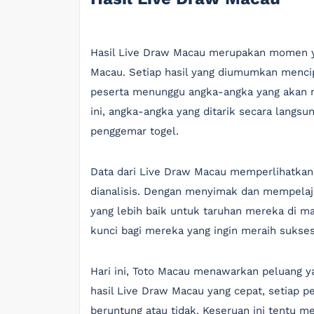
Hasil Live Draw Macau merupakan momen y
Macau. Setiap hasil yang diumumkan mencip
peserta menunggu angka-angka yang akan
ini, angka-angka yang ditarik secara langs
penggemar togel.
Data dari Live Draw Macau memperlihatkan 
dianalisis. Dengan menyimak dan mempelajar
yang lebih baik untuk taruhan mereka di m
kunci bagi mereka yang ingin meraih sukses
Hari ini, Toto Macau menawarkan peluang y
hasil Live Draw Macau yang cepat, setiap 
beruntung atau tidak. Keseruan ini tentu m