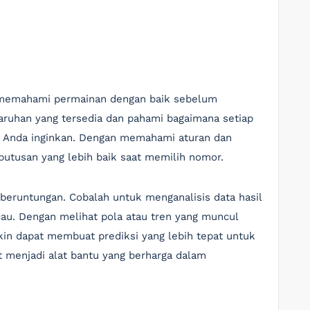
 memahami permainan dengan baik sebelum
taruhan yang tersedia dan pahami bagaimana setiap
ng Anda inginkan. Dengan memahami aturan dan
utusan yang lebih baik saat memilih nomor.
eberuntungan. Cobalah untuk menganalisis data hasil
au. Dengan melihat pola atau tren yang muncul
in dapat membuat prediksi yang lebih tepat untuk
t menjadi alat bantu yang berharga dalam