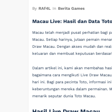
By
RAf4L
In
Berita Games
Macau Live: Hasil dan Data Tot
Macau telah menjadi pusat perhatian bagi 
Macau. Setiap harinya, jutaan pemain mena
Draw Macau. Dengan akses mudah dan real-
keluaran dan membuat keputusan berdasark
Dalam artikel ini, kami akan membahas hasi
bagaimana cara mengikuti Live Draw Macau,
hari ini. Bagi para pecinta Toto, informasi
keberuntungan mereka dalam permainan. Ma
menarik seputar dunia Toto Macau.
Hasil Live Draw Macau