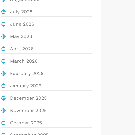
July 2026
June 2026
May 2026
April 2026
March 2026
February 2026
January 2026
December 2025
November 2025
October 2025