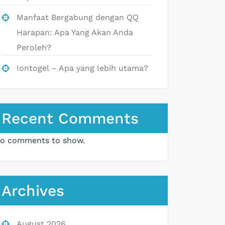
Manfaat Bergabung dengan QQ
Harapan: Apa Yang Akan Anda
Peroleh?
Iontogel – Apa yang lebih utama?
Recent Comments
o comments to show.
Archives
August 2026