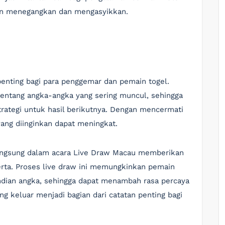
in menegangkan dan mengasyikkan.
penting bagi para penggemar dan pemain togel.
entang angka-angka yang sering muncul, sehingga
ategi untuk hasil berikutnya. Dengan mencermati
yang diinginkan dapat meningkat.
ra langsung dalam acara Live Draw Macau memberikan
erta. Proses live draw ini memungkinkan pemain
dian angka, sehingga dapat menambah rasa percaya
g keluar menjadi bagian dari catatan penting bagi