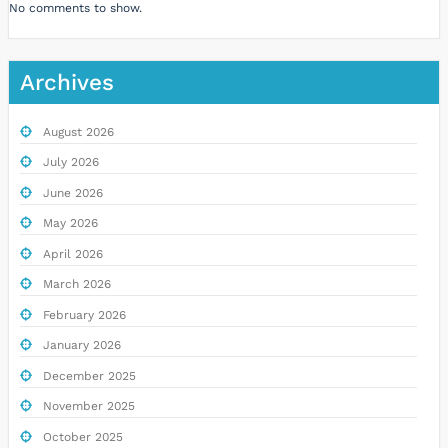
No comments to show.
Archives
August 2026
July 2026
June 2026
May 2026
April 2026
March 2026
February 2026
January 2026
December 2025
November 2025
October 2025