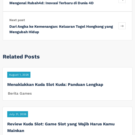
Mengenal Rubah4d: Inovasi Terbaru di Dunia 4D
Next post
Dari Angka ke Kemenangan: Keluaran Togel Hongkong yang
Mengubah Hidup
Related Posts
August 1, 2026
Menaklukkan Kuda Slot Kuda: Panduan Lengkap
Berita Games
July 31, 2026
Review Kuda Slot: Game Slot yang Wajib Harus Kamu
Mainkan