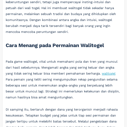
keberuntungan sendiri, tetapi juga mempercayai insting-intuisi dan
petuah dari wali togel. Hal ini membuat walitogel tidak sekadar hanya
permainan, melainkan sebuah tradisi dan budaya yang dihidupkan oleh
komunitasnya. Dengan kombinasi antara angka dan intuisi, walitogel
berubah menjadi daya tarik tersendiri bagi banyak orang yang ingin
mencoba mencoba peruntungan sendiri.
Cara Menang pada Permainan Walitogel
Pada game walitogel, vital untuk memahami pola dan tren yang muncul
dari hasil sebelumnya. Mengamati angka yang sering keluar dan angka
yang tidak sering keluar bisa memberi pemahaman berharga.
walitogel
Para pemain yang teliti sering mengumpulkan rekap pengundian selama
beberapa sesi untuk menemukan angka-angka yang berpeluang lebih
besar untuk muncul lagi. Strategi ini memerlukan ketekunan dan disiplin,
namun hasilnya bisa amat menguntungkan.
Di samping itu, bertaruh dengan dana yang terorganisir menjadi rahasia
kesuksesan. Tetapkan budget yang jelas untuk tiap sesi permainan dan
jangan tertipu untuk melebihi batas tersebut. Melalui pengelolaan dana