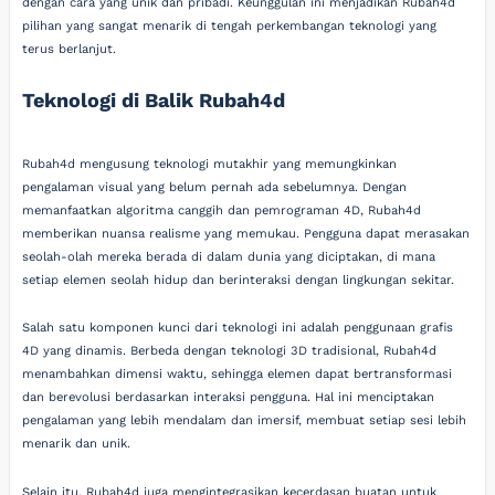
dengan cara yang unik dan pribadi. Keunggulan ini menjadikan Rubah4d
pilihan yang sangat menarik di tengah perkembangan teknologi yang
terus berlanjut.
Teknologi di Balik Rubah4d
Rubah4d mengusung teknologi mutakhir yang memungkinkan
pengalaman visual yang belum pernah ada sebelumnya. Dengan
memanfaatkan algoritma canggih dan pemrograman 4D, Rubah4d
memberikan nuansa realisme yang memukau. Pengguna dapat merasakan
seolah-olah mereka berada di dalam dunia yang diciptakan, di mana
setiap elemen seolah hidup dan berinteraksi dengan lingkungan sekitar.
Salah satu komponen kunci dari teknologi ini adalah penggunaan grafis
4D yang dinamis. Berbeda dengan teknologi 3D tradisional, Rubah4d
menambahkan dimensi waktu, sehingga elemen dapat bertransformasi
dan berevolusi berdasarkan interaksi pengguna. Hal ini menciptakan
pengalaman yang lebih mendalam dan imersif, membuat setiap sesi lebih
menarik dan unik.
Selain itu, Rubah4d juga mengintegrasikan kecerdasan buatan untuk