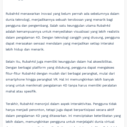
Rubah4d menawarkan inovasi yang belum pernah ada sebelumnya dalam
dunia teknologi, menjadikannya sebuah terobosan yang menarik bagi
pengguna dan pengembang. Salah satu keunggulan utama Rubah4d
adalah kemampuannya untuk menyediakan visualisasi yang lebih realistis
dalam pengalaman 4D. Dengan teknologi canggih yang diusung, pengguna
dapat merasakan sensasi mendalam yang menjadikan setiap interaksi
lebih hidup dan menarik.
Selain itu, Rubah4d juga memiliki keunggulan dalam hal aksesibilitas.
Dengan berbagai platform yang didukung, pengguna dapat mengakses
fitur-fitur Rubah4d dengan mudah dari berbagai perangkat, mulai dari
smartphone hingga perangkat VR. Hal ini memungkinkan lebih banyak
orang untuk menikmati pengalaman 4D tanpa harus memiliki peralatan
mahal atau spesifik.
Terakhir, Rubah4d menonjol dalam aspek interaktivitas. Pengguna tidak
hanya menjadi penonton, tetapi juga dapat berpartisipasi secara aktif
dalam pengalaman 4D yang ditawarkan. Ini menciptakan keterlibatan yang
lebih dalam, memungkinkan pengguna untuk menjelajahi dunia virtual