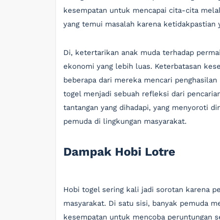
kesempatan untuk mencapai cita-cita melalu
yang temui masalah karena ketidakpastian 
Di, ketertarikan anak muda terhadap perma
ekonomi yang lebih luas. Keterbatasan ke
beberapa dari mereka mencari penghasilan m
togel menjadi sebuah refleksi dari pencar
tantangan yang dihadapi, yang menyoroti di
pemuda di lingkungan masyarakat.
Dampak Hobi Lotre
Hobi togel sering kali jadi sorotan karena
masyarakat. Di satu sisi, banyak pemuda 
kesempatan untuk mencoba peruntungan se