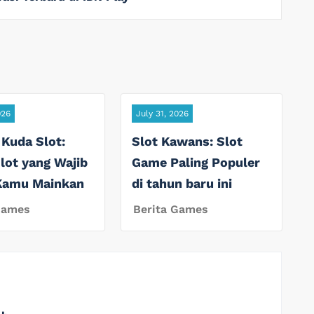
026
July 31, 2026
Kuda Slot:
Slot Kawans: Slot
lot yang Wajib
Game Paling Populer
Kamu Mainkan
di tahun baru ini
Games
Berita Games