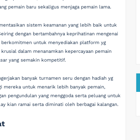
ang pemain baru sekaligus menjaga pemain lama.
ementasikan sistem keamanan yang lebih baik untuk
 Seiring dengan bertambahnya keprihatinan mengenai
 berkomitmen untuk menyediakan platform yg
mat krusial dalam menanamkan kepercayaan pemain
sar yang semakin kompetitif.
engerjakan banyak turnamen seru dengan hadiah yg
egi mereka untuk menarik lebih banyak pemain,
gan pengundulan yang menggoda serta peluang untuk
y kian ramai serta diminati oleh berbagai kalangan.
at