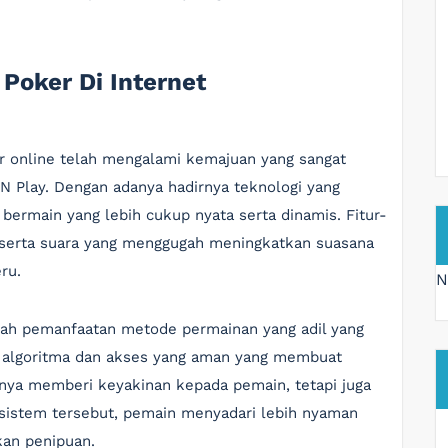
oker Di Internet
 online telah mengalami kemajuan yang sangat
DN Play. Dengan adanya hadirnya teknologi yang
 bermain yang lebih cukup nyata serta dinamis. Fitur-
gih serta suara yang menggugah meningkatkan suasana
ru.
N
lah pemanfaatan metode permainan yang adil yang
n algoritma dan akses yang aman yang membuat
 hanya memberi keyakinan kepada pemain, tetapi juga
sistem tersebut, pemain menyadari lebih nyaman
kan penipuan.