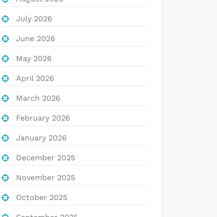
July 2026
June 2026
May 2026
April 2026
March 2026
February 2026
January 2026
December 2025
November 2025
October 2025