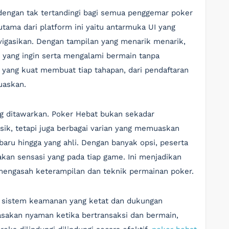
engan tak tertandingi bagi semua penggemar poker
utama dari platform ini yaitu antarmuka UI yang
vigasikan. Dengan tampilan yang menarik menarik,
yang ingin serta mengalami bermain tanpa
si yang kuat membuat tiap tahapan, dari pendaftaran
uaskan.
ng ditawarkan. Poker Hebat bukan sekadar
ik, tetapi juga berbagai varian yang memuaskan
baru hingga yang ahli. Dengan banyak opsi, peserta
kan sensasi yang pada tiap game. Ini menjadikan
engasah keterampilan dan teknik permainan poker.
n sistem keamanan yang ketat dan dukungan
asakan nyaman ketika bertransaksi dan bermain,