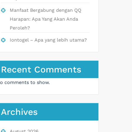
Manfaat Bergabung dengan QQ
Harapan: Apa Yang Akan Anda
Peroleh?
Iontogel – Apa yang lebih utama?
Recent Comments
o comments to show.
Archives
August 2026