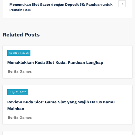
Menemukan Slot Gacor dengan Deposit 5K: Panduan untuk
Pemain Baru
Related Posts
August 1, 2026
Menaklukkan Kuda Slot Kuda: Panduan Lengkap
Berita Games
July 31, 2026
Review Kuda Slot: Game Slot yang Wajib Harus Kamu
Mainkan
Berita Games