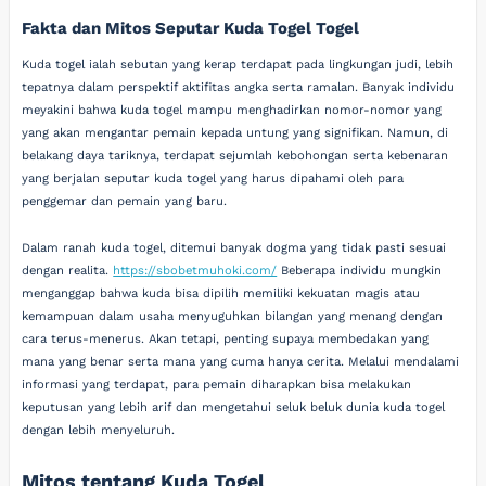
Fakta dan Mitos Seputar Kuda Togel Togel
Kuda togel ialah sebutan yang kerap terdapat pada lingkungan judi, lebih
tepatnya dalam perspektif aktifitas angka serta ramalan. Banyak individu
meyakini bahwa kuda togel mampu menghadirkan nomor-nomor yang
yang akan mengantar pemain kepada untung yang signifikan. Namun, di
belakang daya tariknya, terdapat sejumlah kebohongan serta kebenaran
yang berjalan seputar kuda togel yang harus dipahami oleh para
penggemar dan pemain yang baru.
Dalam ranah kuda togel, ditemui banyak dogma yang tidak pasti sesuai
dengan realita.
https://sbobetmuhoki.com/
Beberapa individu mungkin
menganggap bahwa kuda bisa dipilih memiliki kekuatan magis atau
kemampuan dalam usaha menyuguhkan bilangan yang menang dengan
cara terus-menerus. Akan tetapi, penting supaya membedakan yang
mana yang benar serta mana yang cuma hanya cerita. Melalui mendalami
informasi yang terdapat, para pemain diharapkan bisa melakukan
keputusan yang lebih arif dan mengetahui seluk beluk dunia kuda togel
dengan lebih menyeluruh.
Mitos tentang Kuda Togel