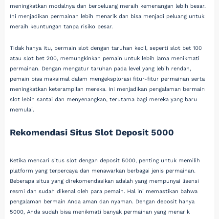
meningkatkan modalnya dan berpeluang meraih kemenangan lebih besar.
Ini menjadikan permainan lebih menarik dan bisa menjadi peluang untuk
meraih keuntungan tanpa risiko besar.
Tidak hanya itu, bermain slot dengan taruhan kecil, seperti slot bet 100
atau slot bet 200, memungkinkan pemain untuk lebih lama menikmati
permainan. Dengan mengatur taruhan pada level yang lebih rendah,
pemain bisa maksimal dalam mengeksplorasi fitur-fitur permainan serta
meningkatkan keterampilan mereka. Ini menjadikan pengalaman bermain
slot lebih santai dan menyenangkan, terutama bagi mereka yang baru
memulai.
Rekomendasi Situs Slot Deposit 5000
Ketika mencari situs slot dengan deposit 5000, penting untuk memilih
platform yang terpercaya dan menawarkan berbagai jenis permainan.
Beberapa situs yang direkomendasikan adalah yang mempunyai lisensi
resmi dan sudah dikenal oleh para pemain. Hal ini memastikan bahwa
pengalaman bermain Anda aman dan nyaman. Dengan deposit hanya
5000, Anda sudah bisa menikmati banyak permainan yang menarik