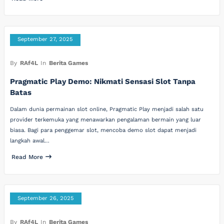
September 27, 2025
By
RAf4L
In
Berita Games
Pragmatic Play Demo: Nikmati Sensasi Slot Tanpa
Batas
Dalam dunia permainan slot online, Pragmatic Play menjadi salah satu
provider terkemuka yang menawarkan pengalaman bermain yang luar
biasa. Bagi para penggemar slot, mencoba demo slot dapat menjadi
langkah awal…
Read More
September 26, 2025
By
RAf4L
In
Berita Games