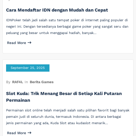
Cara Mendaftar IDN dengan Mudah dan Cepat
IDNPoker telah jadi salah satu tempat poker di internet paling populer di
negeri ini. Dengan tersedianya berbagai game poker yang sangat seru dan
peluang yang besar untuk menggapai hadiah, banyak…
Read More
September 25, 2025
By
RAf4L
In
Berita Games
Slot Kuda: Trik Menang Besar di Setiap Kali Putaran
Permainan
Permainan slot online telah menjadi salah satu pilihan favorit bagi banyak
pemain judi di seluruh dunia, termasuk Indonesia. Di antara berbagai
jenis permainan yang ada, Kuda Slot atau kudaslot menarik…
Read More