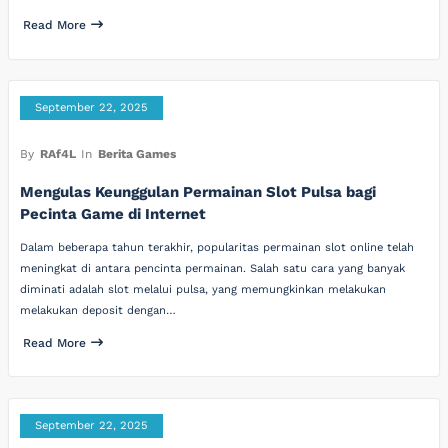
Read More
September 22, 2025
By
RAf4L
In
Berita Games
Mengulas Keunggulan Permainan Slot Pulsa bagi
Pecinta Game di Internet
Dalam beberapa tahun terakhir, popularitas permainan slot online telah
meningkat di antara pencinta permainan. Salah satu cara yang banyak
diminati adalah slot melalui pulsa, yang memungkinkan melakukan
melakukan deposit dengan…
Read More
September 22, 2025