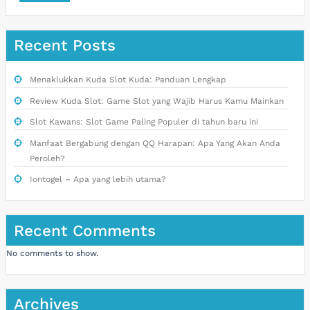
Recent Posts
Menaklukkan Kuda Slot Kuda: Panduan Lengkap
Review Kuda Slot: Game Slot yang Wajib Harus Kamu Mainkan
Slot Kawans: Slot Game Paling Populer di tahun baru ini
Manfaat Bergabung dengan QQ Harapan: Apa Yang Akan Anda
Peroleh?
Iontogel – Apa yang lebih utama?
Recent Comments
No comments to show.
Archives