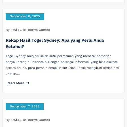
September 8, 2025
By
RAf4L
In
Berita Games
Rekap Hasil Togel Sydney: Apa yang Perlu Anda
Ketahui?
Togel Sydney menjadi salah satu permainan yang menarik perhatian
banyak orang di Indonesia. Dengan berbagai informasi yang bisa diakses
secara online, para pemain semakin antusias untuk mengikuti setiap sesi
undian.…
Read More
September 7, 2025
By
RAf4L
In
Berita Games