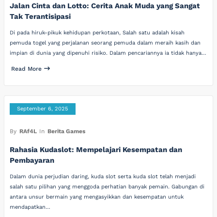
Jalan Cinta dan Lotto: Cerita Anak Muda yang Sangat
Tak Terantisipasi
Di pada hiruk-pikuk kehidupan perkotaan, Salah satu adalah kisah
pemuda togel yang perjalanan seorang pemuda dalam meraih kasih dan
impian di dunia yang dipenuhi risiko. Dalam pencariannya ia tidak hanya…
Read More
September 6, 2025
By
RAf4L
In
Berita Games
Rahasia Kudaslot: Mempelajari Kesempatan dan
Pembayaran
Dalam dunia perjudian daring, kuda slot serta kuda slot telah menjadi
salah satu pilihan yang menggoda perhatian banyak pemain. Gabungan di
antara unsur bermain yang mengasyikkan dan kesempatan untuk
mendapatkan…