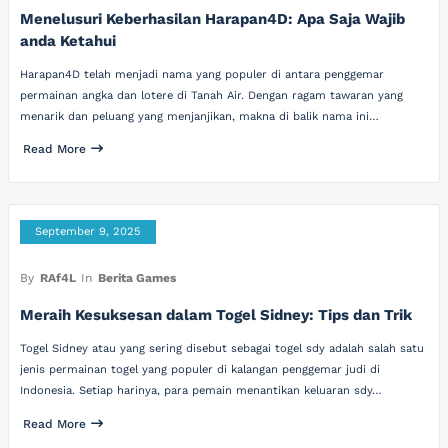
Menelusuri Keberhasilan Harapan4D: Apa Saja Wajib
anda Ketahui
Harapan4D telah menjadi nama yang populer di antara penggemar
permainan angka dan lotere di Tanah Air. Dengan ragam tawaran yang
menarik dan peluang yang menjanjikan, makna di balik nama ini…
Read More
September 9, 2025
By
RAf4L
In
Berita Games
Meraih Kesuksesan dalam Togel Sidney: Tips dan Trik
Togel Sidney atau yang sering disebut sebagai togel sdy adalah salah satu
jenis permainan togel yang populer di kalangan penggemar judi di
Indonesia. Setiap harinya, para pemain menantikan keluaran sdy…
Read More