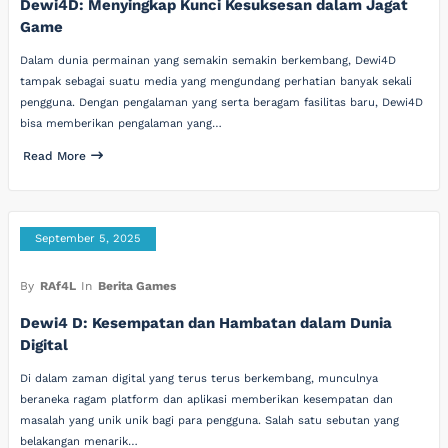
Dewi4D: Menyingkap Kunci Kesuksesan dalam Jagat
Game
Dalam dunia permainan yang semakin semakin berkembang, Dewi4D
tampak sebagai suatu media yang mengundang perhatian banyak sekali
pengguna. Dengan pengalaman yang serta beragam fasilitas baru, Dewi4D
bisa memberikan pengalaman yang…
Read More
September 5, 2025
By
RAf4L
In
Berita Games
Dewi4 D: Kesempatan dan Hambatan dalam Dunia
Digital
Di dalam zaman digital yang terus terus berkembang, munculnya
beraneka ragam platform dan aplikasi memberikan kesempatan dan
masalah yang unik unik bagi para pengguna. Salah satu sebutan yang
belakangan menarik…