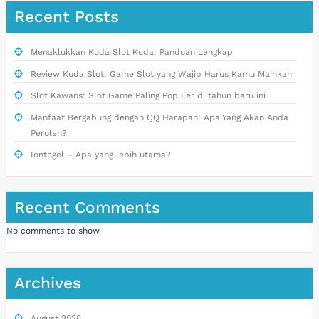
Recent Posts
Menaklukkan Kuda Slot Kuda: Panduan Lengkap
Review Kuda Slot: Game Slot yang Wajib Harus Kamu Mainkan
Slot Kawans: Slot Game Paling Populer di tahun baru ini
Manfaat Bergabung dengan QQ Harapan: Apa Yang Akan Anda
Peroleh?
Iontogel – Apa yang lebih utama?
Recent Comments
No comments to show.
Archives
August 2026