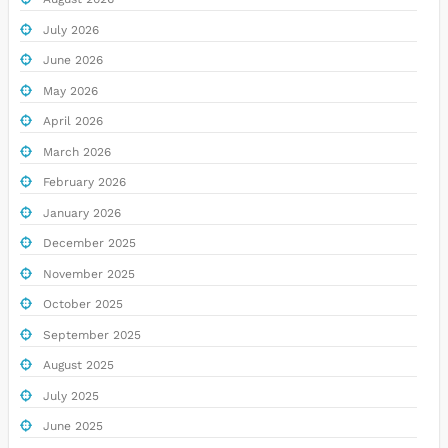
July 2026
June 2026
May 2026
April 2026
March 2026
February 2026
January 2026
December 2025
November 2025
October 2025
September 2025
August 2025
July 2025
June 2025