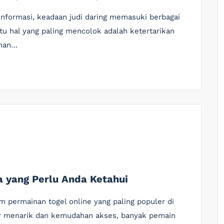
informasi, keadaan judi daring memasuki berbagai
u hal yang paling mencolok adalah ketertarikan
inan…
a yang Perlu Anda Ketahui
m permainan togel online yang paling populer di
tur menarik dan kemudahan akses, banyak pemain