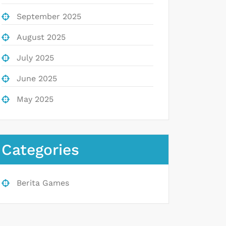
September 2025
August 2025
July 2025
June 2025
May 2025
Categories
Berita Games