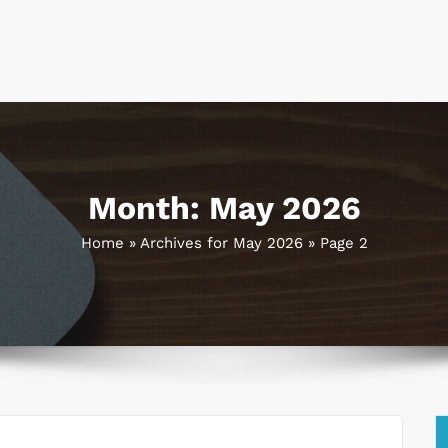
Month:
May 2026
Home
»
Archives for May 2026
»
Page 2