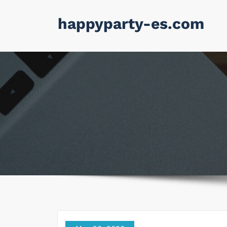
Skip
happyparty-es.com
to
content