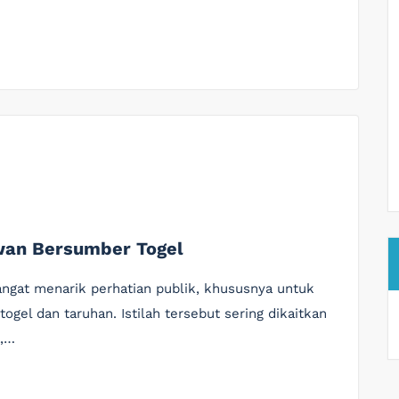
wan Bersumber Togel
angat menarik perhatian publik, khususnya untuk
ogel dan taruhan. Istilah tersebut sering dikaitkan
a,…