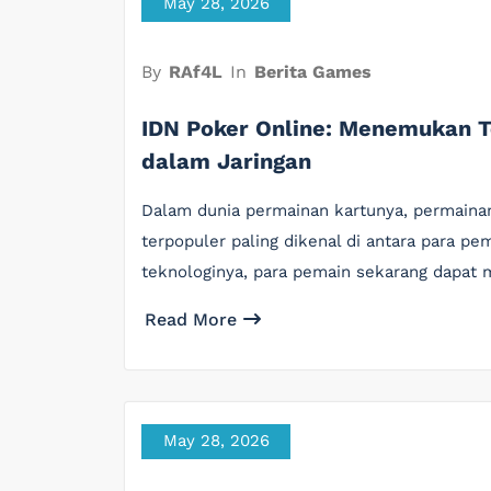
May 28, 2026
By
RAf4L
In
Berita Games
IDN Poker Online: Menemukan 
dalam Jaringan
Dalam dunia permainan kartunya, permainan
terpopuler paling dikenal di antara para p
teknologinya, para pemain sekarang dapat
Read More
May 28, 2026