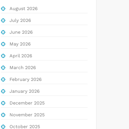
August 2026
July 2026
June 2026
May 2026
April 2026
March 2026
February 2026
January 2026
December 2025
November 2025
October 2025