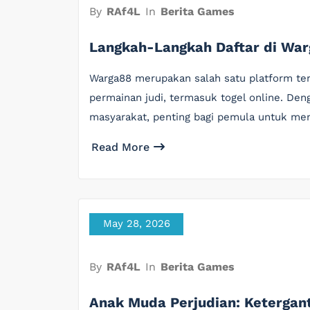
By
RAf4L
In
Berita Games
Langkah-Langkah Daftar di Wa
Warga88 merupakan salah satu platform ter
permainan judi, termasuk togel online. Den
masyarakat, penting bagi pemula untuk me
Read More
May 28, 2026
By
RAf4L
In
Berita Games
Anak Muda Perjudian: Ketergan